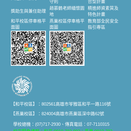
守則
合型計畫
趙慕鶴老師緬懷園
精進師資素質及
獎助生與兼任助理
地
特色計畫
和平校區停車格平
燕巢校區停車格平
教育部全民安全
面圖
面圖
指引專區
【和平校區】：802561高雄市苓雅區和平一路116號
【燕巢校區】：824004高雄市燕巢區深中路62號
學校總機：(07)717-2930、傳真電話：07-7110315