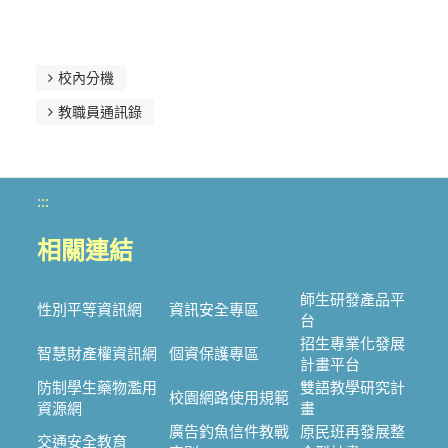
校內分機
教職員通訊錄
:::
相關連結
師生研發產品平
性別平等資訊網
資訊安全專區
台
招生專業化發展
智慧財產權資訊網
個資保護專區
計畫平台
防制學生藥物濫用
雙語教學研究計
校園網路使用規範
資源網
畫
廣告釣魚信件教戰
原民班再發展整
交通安全教育