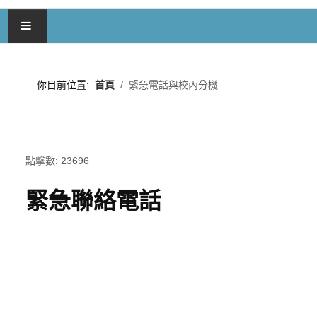
首頁
你目前位置:
首頁
緊急電話與校內分機
認識高師
行政部門
點擊數: 23696
學術單位
緊急聯絡電話
服務中心及研究中心
招生
減免與助學
訊息綜覽與發布